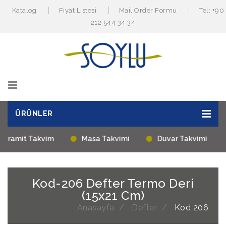
Katalog
Fiyat Listesi
Mail Order Formu
Tel: +90
212 544 34 34
ÜRÜNLER
Piramit Takvim
Masa Takvimi
Duvar Takvimi
Kod-206 Defter Termo Deri
(15x21 Cm)
Anasayfa
Defter
Kod 206